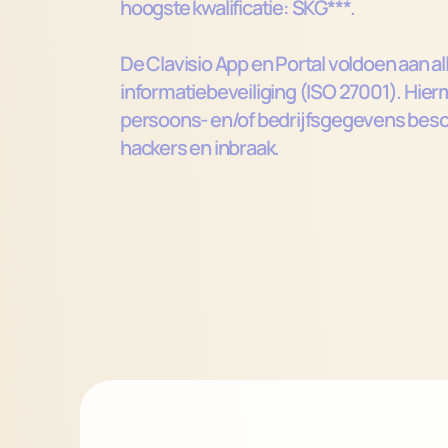
hoogste kwalificatie: SKG***. 
De Clavisio App en Portal voldoen aan al
informatiebeveiliging (ISO 27001). Hierm
persoons- en/of bedrijfsgegevens bes
hackers en inbraak.