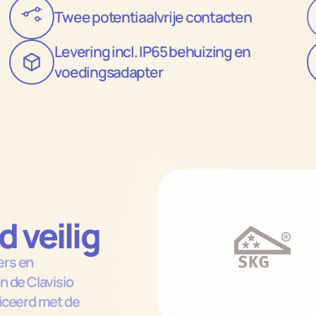
Twee potentiaalvrije contacten
Levering incl. IP65 behuizing en 
voedingsadapter
 veilig
rs en 
 de Clavisio 
iceerd met de 