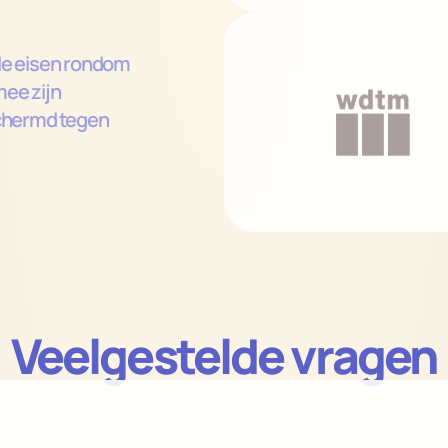
le eisen rondom 
ee zijn 
chermd tegen 
Veelgestelde vragen