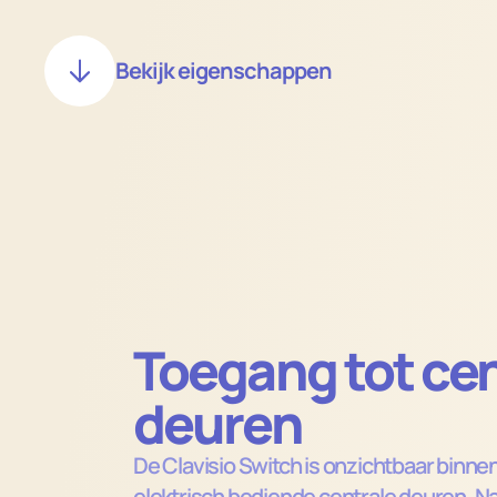
Bekijk eigenschappen
Toegang tot cen
deuren
De Clavisio Switch is onzichtbaar binnen 
elektrisch bediende centrale deuren. Na 